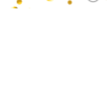
Inhaltsverzeichnis
Startseite
Aktuelles & Termine
Unsere Gesellschaft
Der Vorstand
Sessionshefte
Historisches
Vereinssatzung
Mitglied werden
Shop
Unsere Gruppen
Damengarde
Elferrat