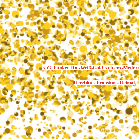
K.G. Funken Rot-Weiß-Gold Koblenz-Metterni
Herzblut - Frohsinn - Heimat